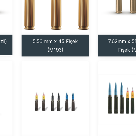
zli)
5.56 mm x 45 Fişek
7.62mm x 5
(M193)
Fişek (