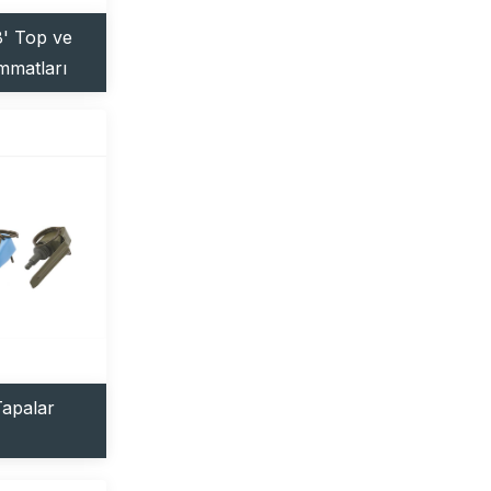
' Top ve
matları
apalar