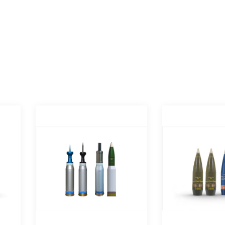
nic
120 mm Havan
105 mm Tank
Mühimmatları
Mühimma