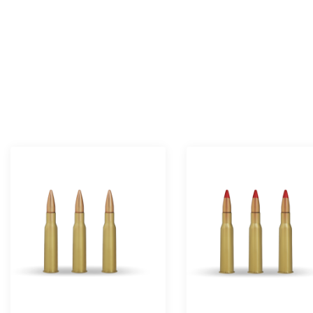
7.62 mm x 51 Büzmeli
7.62 mm x 51 Subso
Fişek
Fişek