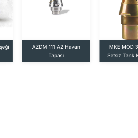
şeği
AZDM 111 A2 Havan
MKE MOD 30
Tapası
Setsiz Tank
Tapa