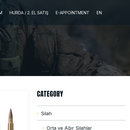
İM
HURDA / 2. EL SATIŞ
E-APPOINTMENT
EN
CATEGORY
Silah
Orta ve Ağır Silahlar