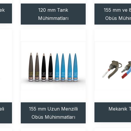
şek
120 mm Tank
155 mm ve 8
Mühimmatları
Obüs Mühim
li
155 mm Uzun Menzilli
Mekanik T
Obüs Mühimmatları