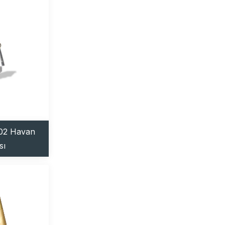
02 Havan
sı