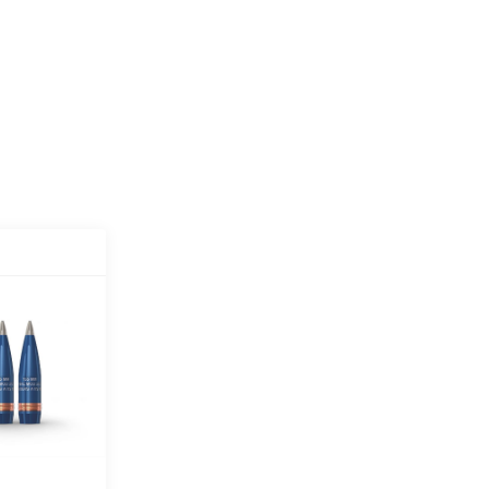
 ve Obüs
tları