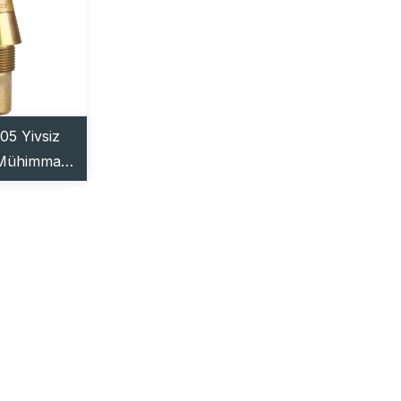
5 Yivsiz
 Mühimmat
sı