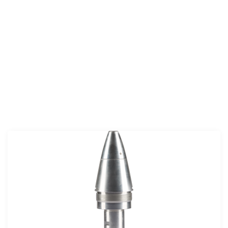
MKE MOD 79 40 mm Bombaatar Mühimmatı
Tapası