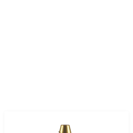
AZDM 111 A2 Havan Tapası