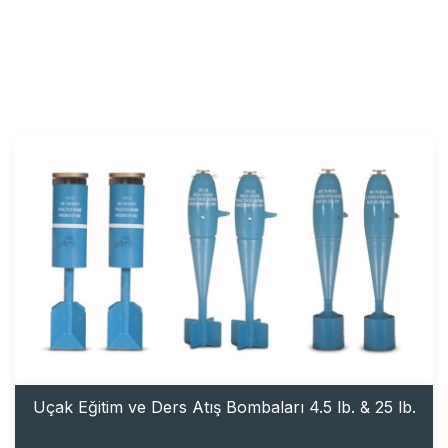
Uçak Eğitim ve Ders Atış Bombaları 4.5 lb. & 25 lb.