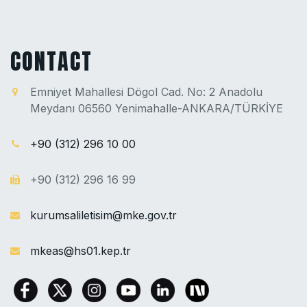
CONTACT
Emniyet Mahallesi Dögol Cad. No: 2 Anadolu
Meydanı 06560 Yenimahalle-ANKARA/TÜRKİYE
+90 (312) 296 10 00
+90 (312) 296 16 99
kurumsaliletisim@mke.gov.tr
mkeas@hs01.kep.tr