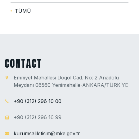
TÜMÜ
CONTACT
Emniyet Mahallesi Dögol Cad. No: 2 Anadolu
Meydanı 06560 Yenimahalle-ANKARA/TÜRKİYE
+90 (312) 296 10 00
+90 (312) 296 16 99
kurumsaliletisim@mke.gov.tr