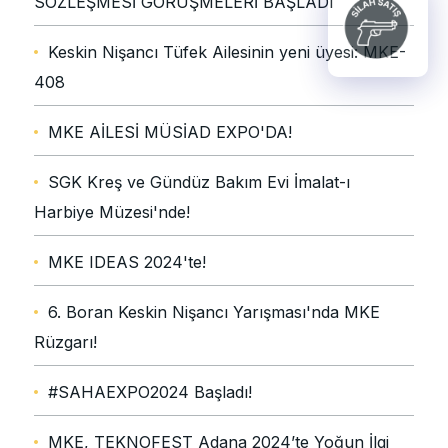
SÖZLEŞMESİ GÖRÜŞMELERİ BAŞLADI
Keskin Nişancı Tüfek Ailesinin yeni üyesi: MKE-
408
MKE AİLESİ MÜSİAD EXPO'DA!
SGK Kreş ve Gündüz Bakım Evi İmalat-ı
Harbiye Müzesi'nde!
MKE IDEAS 2024'te!
6. Boran Keskin Nişancı Yarışması'nda MKE
Rüzgarı!
#SAHAEXPO2024 Başladı!
MKE, TEKNOFEST Adana 2024’te Yoğun İlgi