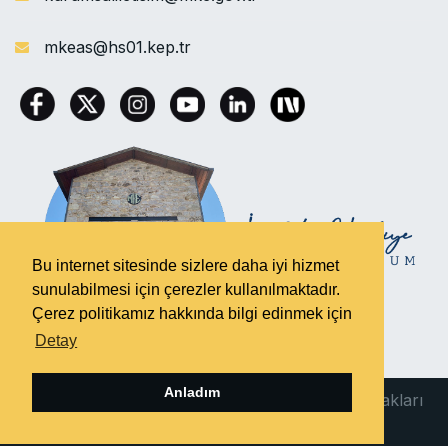
mkeas@hs01.kep.tr
Bu internet sitesinde sizlere daha iyi hizmet
sunulabilmesi için çerezler kullanılmaktadır.
Çerez politikamız hakkında bilgi edinmek için
Detay
Anladım
©
2023 Makine ve Kimya Endüstrisi A.Ş. Tüm Hakları
Saklıdır