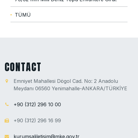
TÜMÜ
CONTACT
Emniyet Mahallesi Dögol Cad. No: 2 Anadolu
Meydanı 06560 Yenimahalle-ANKARA/TÜRKİYE
+90 (312) 296 10 00
+90 (312) 296 16 99
kurumsaliletisim@mke.gov.tr