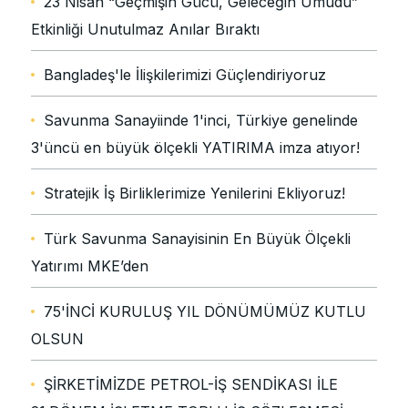
23 Nisan “Geçmişin Gücü, Geleceğin Umudu”
Etkinliği Unutulmaz Anılar Bıraktı
Bangladeş'le İlişkilerimizi Güçlendiriyoruz
Savunma Sanayiinde 1'inci, Türkiye genelinde
3'üncü en büyük ölçekli YATIRIMA imza atıyor!
Stratejik İş Birliklerimize Yenilerini Ekliyoruz!
Türk Savunma Sanayisinin En Büyük Ölçekli
Yatırımı MKE’den
75'İNCİ KURULUŞ YIL DÖNÜMÜMÜZ KUTLU
OLSUN
ŞİRKETİMİZDE PETROL-İŞ SENDİKASI İLE