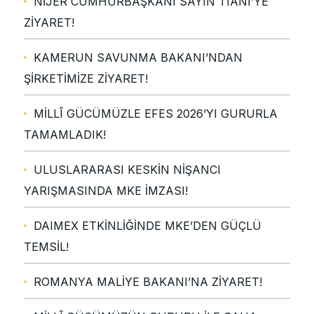
NİJER CUMHURBAŞKANI SAYIN TIANI’YE
ZİYARET!
KAMERUN SAVUNMA BAKANI’NDAN
ŞİRKETİMİZE ZİYARET!
MİLLÎ GÜCÜMÜZLE EFES 2026’YI GURURLA
TAMAMLADIK!
ULUSLARARASI KESKİN NİŞANCI
YARIŞMASINDA MKE İMZASI!
DAIMEX ETKİNLİĞİNDE MKE’DEN GÜÇLÜ
TEMSİL!
ROMANYA MALİYE BAKANI’NA ZİYARET!