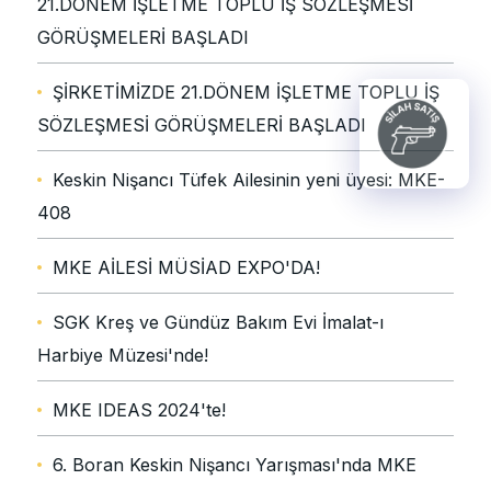
21.DÖNEM İŞLETME TOPLU İŞ SÖZLEŞMESİ
GÖRÜŞMELERİ BAŞLADI
ŞİRKETİMİZDE 21.DÖNEM İŞLETME TOPLU İŞ
SÖZLEŞMESİ GÖRÜŞMELERİ BAŞLADI
Keskin Nişancı Tüfek Ailesinin yeni üyesi: MKE-
408
MKE AİLESİ MÜSİAD EXPO'DA!
SGK Kreş ve Gündüz Bakım Evi İmalat-ı
Harbiye Müzesi'nde!
MKE IDEAS 2024'te!
6. Boran Keskin Nişancı Yarışması'nda MKE