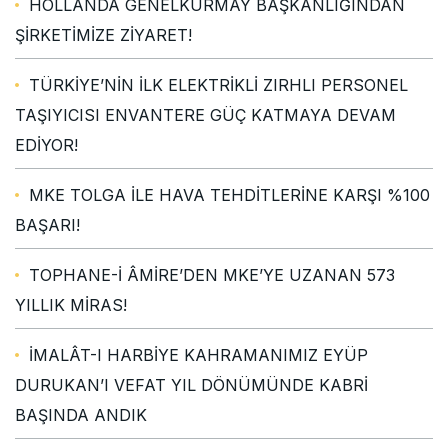
HOLLANDA GENELKURMAY BAŞKANLIĞINDAN
ŞİRKETİMİZE ZİYARET!
TÜRKİYE’NİN İLK ELEKTRİKLİ ZIRHLI PERSONEL
TAŞIYICISI ENVANTERE GÜÇ KATMAYA DEVAM
EDİYOR!
MKE TOLGA İLE HAVA TEHDİTLERİNE KARŞI %100
BAŞARI!
TOPHANE-İ ÂMİRE’DEN MKE’YE UZANAN 573
YILLIK MİRAS!
İMALÂT-I HARBİYE KAHRAMANIMIZ EYÜP
DURUKAN’I VEFAT YIL DÖNÜMÜNDE KABRİ
BAŞINDA ANDIK