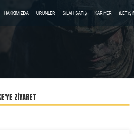
HAKKIMIZDA
ÜRÜNLER
SİLAH SATIŞ
KARİYER
İLETİŞ
E'YE ZİYARET