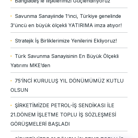
Bangladeş'le İlişkilerimizi Güçlendiriyoruz
Savunma Sanayiinde 1'inci, Türkiye genelinde
3'üncü en büyük ölçekli YATIRIMA imza atıyor!
Stratejik İş Birliklerimize Yenilerini Ekliyoruz!
Türk Savunma Sanayisinin En Büyük Ölçekli
Yatırımı MKE’den
75'İNCİ KURULUŞ YIL DÖNÜMÜMÜZ KUTLU
OLSUN
ŞİRKETİMİZDE PETROL-İŞ SENDİKASI İLE
21.DÖNEM İŞLETME TOPLU İŞ SÖZLEŞMESİ
GÖRÜŞMELERİ BAŞLADI