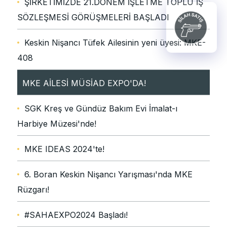
ŞİRKETİMİZDE 21.DÖNEM İŞLETME TOPLU İŞ
SÖZLEŞMESİ GÖRÜŞMELERİ BAŞLADI
Keskin Nişancı Tüfek Ailesinin yeni üyesi: MKE-
408
MKE AİLESİ MÜSİAD EXPO'DA!
SGK Kreş ve Gündüz Bakım Evi İmalat-ı
Harbiye Müzesi'nde!
MKE IDEAS 2024'te!
6. Boran Keskin Nişancı Yarışması'nda MKE
Rüzgarı!
#SAHAEXPO2024 Başladı!