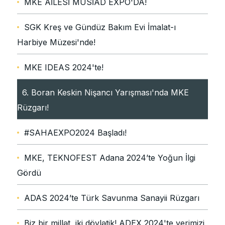
MKE AİLESİ MÜSİAD EXPO'DA!
SGK Kreş ve Gündüz Bakım Evi İmalat-ı
Harbiye Müzesi'nde!
MKE IDEAS 2024'te!
6. Boran Keskin Nişancı Yarışması'nda MKE
Rüzgarı!
#SAHAEXPO2024 Başladı!
MKE, TEKNOFEST Adana 2024’te Yoğun İlgi
Gördü
ADAS 2024’te Türk Savunma Sanayii Rüzgarı
Biz bir millət, iki dövlətik! ADEX 2024'te yerimizi