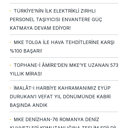
TÜRKİYE’NİN İLK ELEKTRİKLİ ZIRHLI
PERSONEL TAŞIYICISI ENVANTERE GÜÇ
KATMAYA DEVAM EDİYOR!
MKE TOLGA İLE HAVA TEHDİTLERİNE KARŞI
%100 BAŞARI!
TOPHANE-İ ÂMİRE’DEN MKE’YE UZANAN 573
YILLIK MİRAS!
İMALÂT-I HARBİYE KAHRAMANIMIZ EYÜP
DURUKAN’I VEFAT YIL DÖNÜMÜNDE KABRİ
BAŞINDA ANDIK
MKE DENİZHAN-76 ROMANYA DENİZ
KUVVETLERİ KOMUTANLIĞINA TESLİM EDİLDİ!