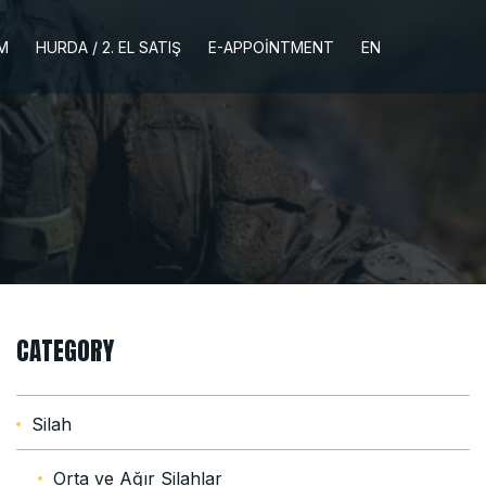
İM
HURDA / 2. EL SATIŞ
E-APPOINTMENT
EN
CATEGORY
Silah
Orta ve Ağır Silahlar