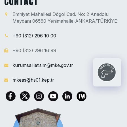
CONTACT
Emniyet Mahallesi Dögol Cad. No: 2 Anadolu
Meydanı 06560 Yenimahalle-ANKARA/TÜRKİYE
+90 (312) 296 10 00
+90 (312) 296 16 99
kurumsaliletisim@mke.gov.tr
mkeas@hs01.kep.tr