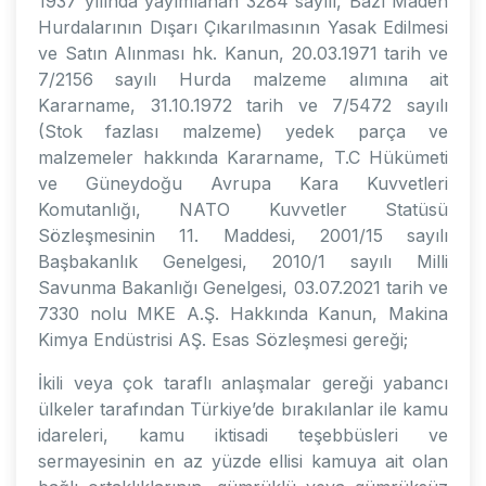
1937 yılında yayımlanan 3284 sayılı, Bazı Maden
Hurdalarının Dışarı Çıkarılmasının Yasak Edilmesi
ve Satın Alınması hk. Kanun, 20.03.1971 tarih ve
7/2156 sayılı Hurda malzeme alımına ait
Kararname, 31.10.1972 tarih ve 7/5472 sayılı
(Stok fazlası malzeme) yedek parça ve
malzemeler hakkında Kararname, T.C Hükümeti
ve Güneydoğu Avrupa Kara Kuvvetleri
Komutanlığı, NATO Kuvvetler Statüsü
Sözleşmesinin 11. Maddesi, 2001/15 sayılı
Başbakanlık Genelgesi, 2010/1 sayılı Milli
Savunma Bakanlığı Genelgesi, 03.07.2021 tarih ve
7330 nolu MKE A.Ş. Hakkında Kanun, Makina
Kimya Endüstrisi AŞ. Esas Sözleşmesi gereği;
İkili veya çok taraflı anlaşmalar gereği yabancı
ülkeler tarafından Türkiye’de bırakılanlar ile kamu
idareleri, kamu iktisadi teşebbüsleri ve
sermayesinin en az yüzde ellisi kamuya ait olan