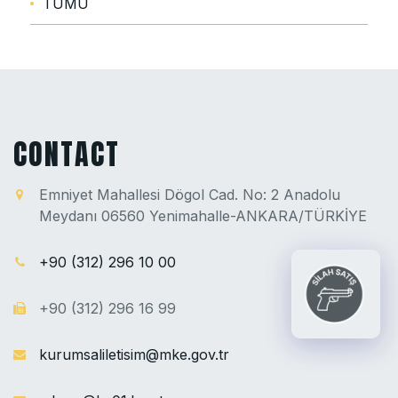
TÜMÜ
CONTACT
Emniyet Mahallesi Dögol Cad. No: 2 Anadolu
Meydanı 06560 Yenimahalle-ANKARA/TÜRKİYE
+90 (312) 296 10 00
+90 (312) 296 16 99
kurumsaliletisim@mke.gov.tr