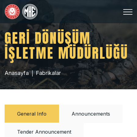
GERİ DÖNÜŞÜM
İŞLETME MÜDÜRLÜĞÜ
Anasayfa
Fabrikalar
General Info
Announcements
Tender Announcement