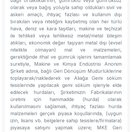
bağlı ortaklıklarının, gümrüklü veya gümrüksüz
olarak veya bağış yoluyla sahip oldukları sivil ve
askeri amaçlı, ihtiyaç fazlası ve kullanım dışı
bırakılan veya niteliğini kaybetmiş olan her türlü
hava, deniz ve kara taşıtları, makine ve teçhizat
ile tehlikeli veya tehlikesiz metal/metal bileşim
atıkları, ekonomik değer taşıyan metal dışı (evsel
nitelikte olmayan) mal ve malzemeleri,
gerektiğinde ithal ve gümrük işlerini tamamlamak
suretiyle, Makine ve Kimya Endüstrisi Anonim
Şirketi adına, bağlı Geri Dönüşüm Müdürlüklerine
toplayarak/naklederek ve Aliağa Gemi söküm
tesislerinde yapılacak gemi söküm işleriyle elde
edilecek hurdaları, Şirketimizin Fabrikalarının
üretimi için hammadde (hurda) olarak
kullanılmasını sağlamak, ihtiyaç fazlası hurda
malzemeleri gerçek piyasa koşullarında, (uygun
izin, lisans vb. belgelere sahip tesislere/firmalara)
piyasaya satışını yapmak üzere; MKE Geri